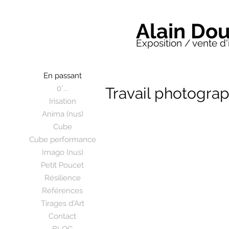
Alain Do
Exposition / vente d'
En passant
0°...
Travail photogr
Irisation
Anima (nus)
Cube
Cube performance
Imago (nus)
Petit Poucet
Résilience
Références
Tirages d'Art
Contact